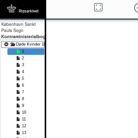
København Sankt
Pauls Sogn
Kontraministerialbog
Døde Kvinder 1891 - Døde Kvinder 1892
1
2
3
4
5
6
7
8
9
10
11
12
13