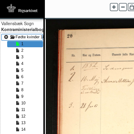
Vallensbæk Sogn
Kontraministerialbog
Fødte kvinder 1882 - Fødte kvinder 1891
1
2
3
4
5
6
7
8
9
10
11
12
13
14