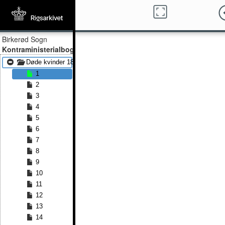
Birkerød Sogn
Kontraministerialbog
Døde kvinder 1853 - Døde kvinder 1862
1
2
3
4
5
6
7
8
9
10
11
12
13
14