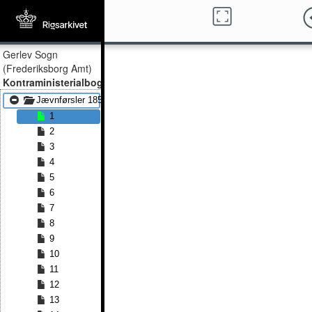
Gerlev Sogn
(Frederiksborg Amt)
Kontraministerialbog
Jævnførsler 1856 - Jævnførsler 1858
1
2
3
4
5
6
7
8
9
10
11
12
13