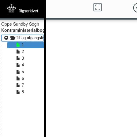
Oppe Sundby Sogn
Kontraministerialbog
Til og afgangslister 1814 - Til og afgangslister 1862
1
2
3
4
5
6
7
8