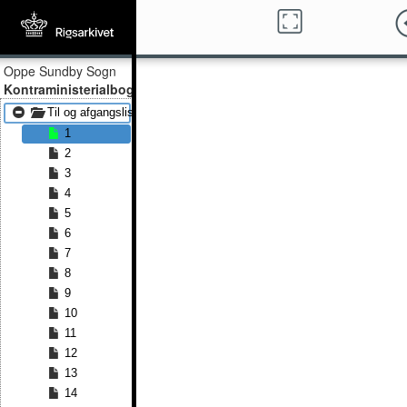
Oppe Sundby Sogn
Kontraministerialbog
Til og afgangslister 1832 - Til og afgangslister 1861
1
2
3
4
5
6
7
8
9
10
11
12
13
14