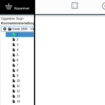
Uggeløse Sogn
Kontraministerialbog
Viede 1834 - Viede 1856
1
2
3
4
5
6
7
8
9
10
11
12
13
14