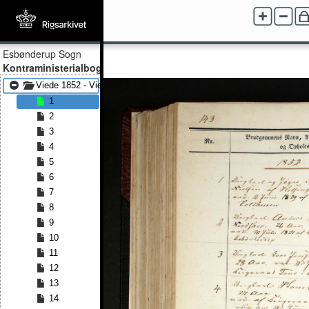
Esbønderup Sogn
Kontraministerialbog
Viede 1852 - Viede 1869
1
2
3
4
5
6
7
8
9
10
11
12
13
14