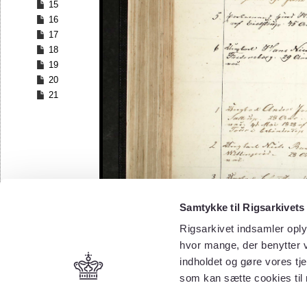
15
16
17
18
19
20
21
Samtykke til Rigsarkivets
Rigsarkivet indsamler oply
hvor mange, der benytter v
indholdet og gøre vores tj
som kan sætte cookies til