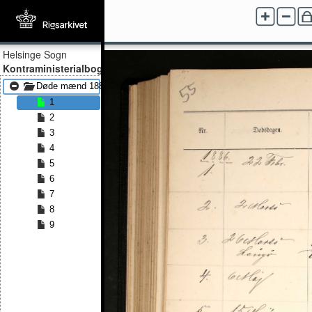
Helsinge Sogn
Kontraministerialbog
Døde mænd 1886 - Døde mænd 1891
1
2
3
4
5
6
7
8
9