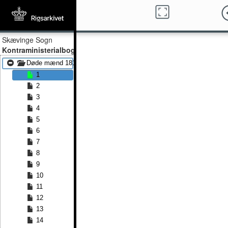
Skævinge Sogn
Kontraministerialbog
Døde mænd 1816 - Døde mænd 1842
1
2
3
4
5
6
7
8
9
10
11
12
13
14