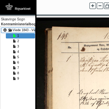
Skævinge Sogn
Kontraministerialbog
Viede 1843 - Viede 1858
1
2
3
4
5
6
7
8
9