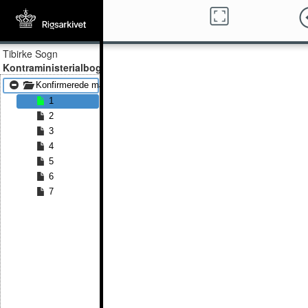
Tibirke Sogn
Kontraministerialbog
Konfirmerede mænd 1883 - Konfirmerede mænd 1891
1
2
3
4
5
6
7