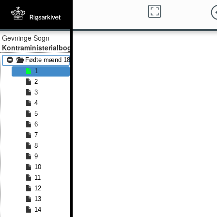
Gevninge Sogn
Kontraministerialbog
Fødte mænd 1872 - Fødte mænd 1891
1
2
3
4
5
6
7
8
9
10
11
12
13
14