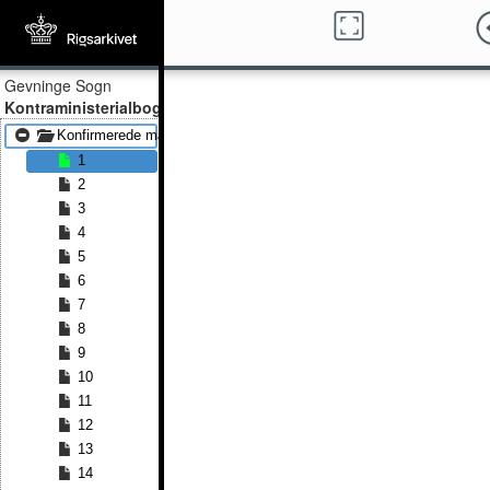
Gevninge Sogn
Kontraministerialbog
Konfirmerede mænd 1872 - Konfirmerede mænd 1891
1
2
3
4
5
6
7
8
9
10
11
12
13
14