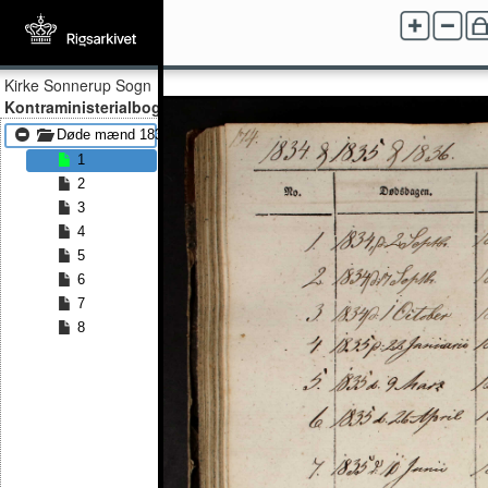
Kirke Sonnerup Sogn
Kontraministerialbog
Døde mænd 1834 - Døde mænd 1848
1
2
3
4
5
6
7
8