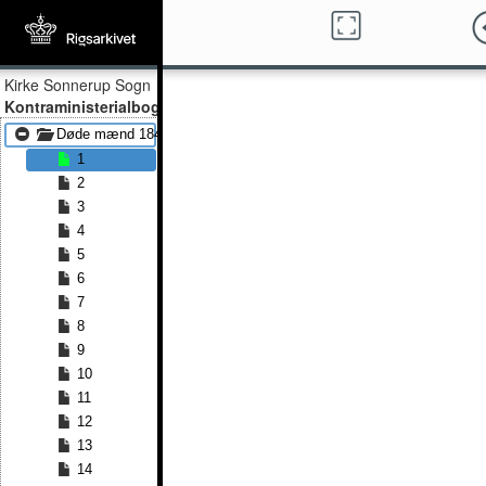
Kirke Sonnerup Sogn
Kontraministerialbog
Døde mænd 1848 - Døde mænd 1879
1
2
3
4
5
6
7
8
9
10
11
12
13
14