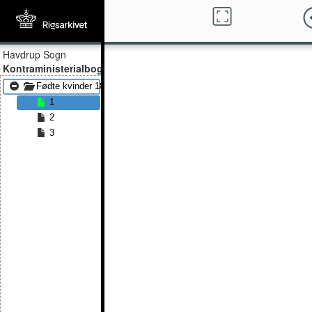
Havdrup Sogn
Kontraministerialbog
Fødte kvinder 1891
1
2
3