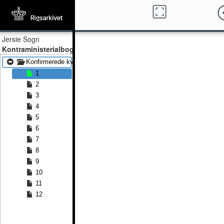
Jersie Sogn
Kontraministerialbog
Konfirmerede kvinder 1830 - Konfirmerede kvinder 1842
1
2
3
4
5
6
7
8
9
10
11
12