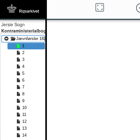
Jersie Sogn
Kontraministerialbog
Jævnførsler 1829 - Jævnførsler 1842
1
2
3
4
5
6
7
8
9
10
11
12
13
14