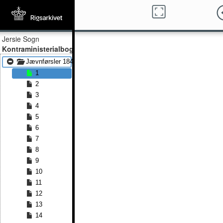
Jersie Sogn
Kontraministerialbog
Jævnførsler 1843 - Jævnførsler 1881
1
2
3
4
5
6
7
8
9
10
11
12
13
14