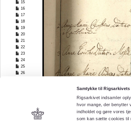
15
16
17
18
19
20
21
22
23
24
25
26
Samtykke til Rigsarkivets
Rigsarkivet indsamler oply
hvor mange, der benytter v
indholdet og gøre vores tj
som kan sætte cookies til