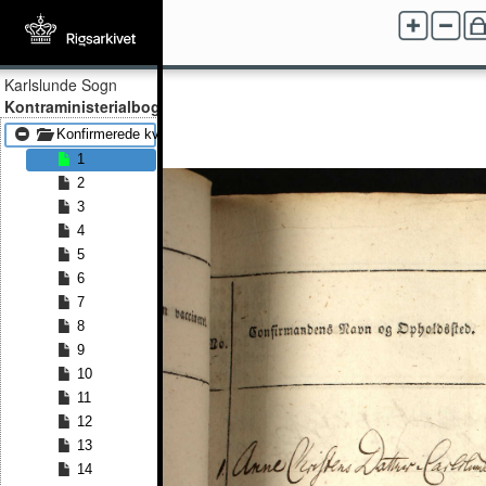
Karlslunde Sogn
Kontraministerialbog
Konfirmerede kvinder 1815 - Konfirmerede kvinder 1825
1
2
3
4
5
6
7
8
9
10
11
12
13
14