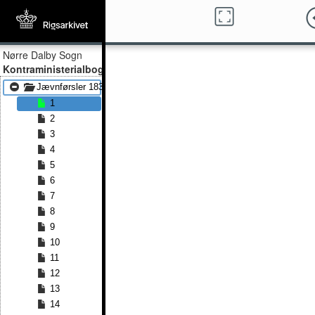
Nørre Dalby Sogn
Kontraministerialbog
Jævnførsler 1834 - Jævnførsler 1852
1
2
3
4
5
6
7
8
9
10
11
12
13
14