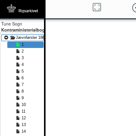
Tune Sogn
Kontraministerialbog
Jævnførsler 1861 - Jævnførsler 1888
1
2
3
4
5
6
7
8
9
10
11
12
13
14