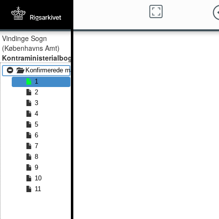
Vindinge Sogn
(Københavns Amt)
Kontraministerialbog
Konfirmerede mænd 1835 - Konfirmerede mænd 1861
1
2
3
4
5
6
7
8
9
10
11