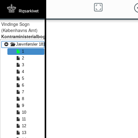
Vindinge Sogn
(Københavns Amt)
Kontraministerialbog
Jævnførsler 1815 - Jævnførsler 1834
1
2
3
4
5
6
7
8
9
10
11
12
13