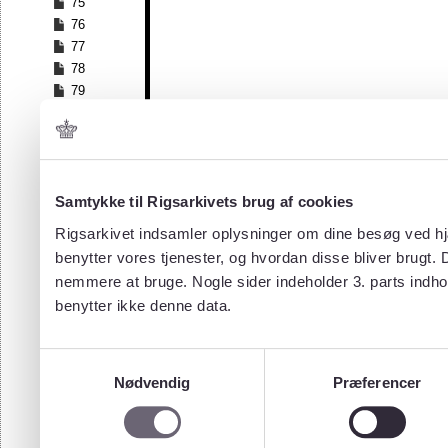
75
76
77
78
79
80
81
82
83
84
Samtykke til Rigsarkivets brug af cookies
85
Rigsarkivet indsamler oplysninger om dine besøg ved hjæ
86
benytter vores tjenester, og hvordan disse bliver brugt.
87
nemmere at bruge. Nogle sider indeholder 3. parts indho
88
benytter ikke denne data.
89
90
91
Samtykkevalg
92
Nødvendig
Præferencer
93
94
95