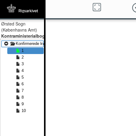
Ørsted Sogn
(Københavns Amt)
Kontraministerialbog
Konfirmerede kvinder 1841 - Konfirmerede kvinder 1853
1
2
3
4
5
6
7
8
9
10