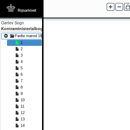
Gørlev Sogn
Kontraministerialbog
Fødte mænd 1858 - Fødte mænd 1878
1
2
3
4
5
6
7
8
9
10
11
12
13
14