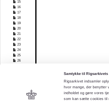
15
16
17
18
19
20
21
22
23
24
25
26
27
28
Samtykke til Rigsarkivets
29
Rigsarkivet indsamler oply
30
hvor mange, der benytter v
31
32
indholdet og gøre vores tj
33
som kan sætte cookies til
34
35