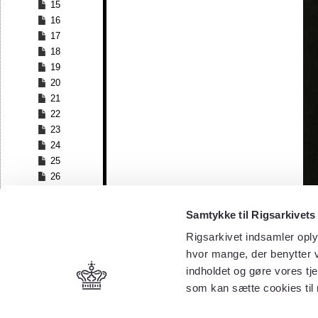
15
16
17
18
19
20
21
22
23
24
25
26
27
28
Samtykke til Rigsarkivets
29
Rigsarkivet indsamler oply
30
hvor mange, der benytter v
indholdet og gøre vores tj
som kan sætte cookies til