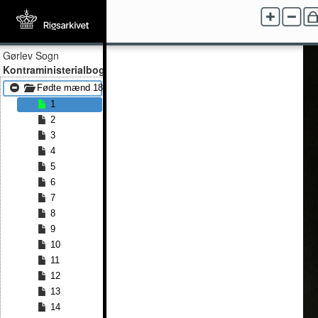
Gørlev Sogn
Kontraministerialbog
Fødte mænd 1878 - Fødte mænd 1891
1
2
3
4
5
6
7
8
9
10
11
12
13
14