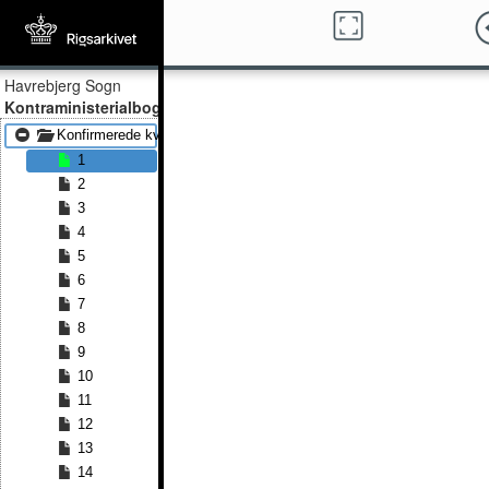
Havrebjerg Sogn
Kontraministerialbog
Konfirmerede kvinder 1813 - Konfirmerede kvinder 1835
1
2
3
4
5
6
7
8
9
10
11
12
13
14