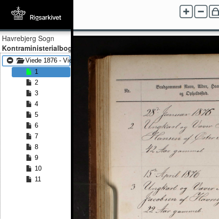
Havrebjerg Sogn
Kontraministerialbog
Viede 1876 - Viede 1891
1
2
3
4
5
6
7
8
9
10
11