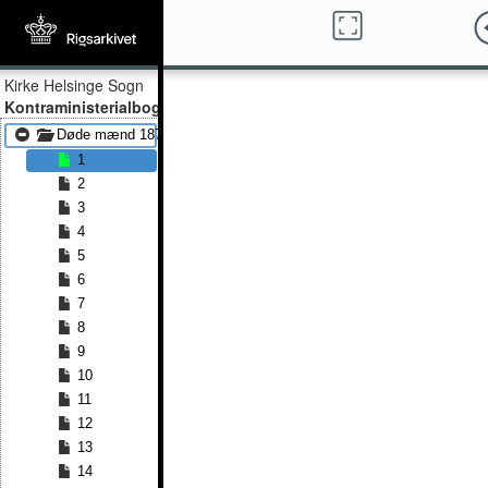
Kirke Helsinge Sogn
Kontraministerialbog
Døde mænd 1874 - Døde mænd 1891
1
2
3
4
5
6
7
8
9
10
11
12
13
14