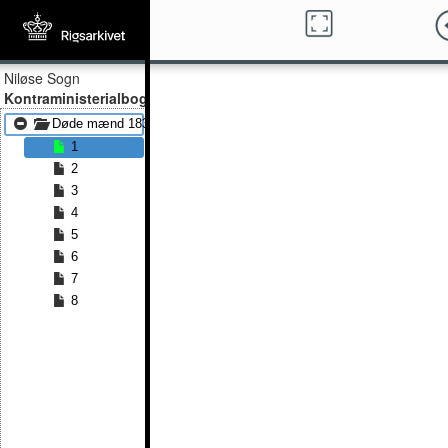
Niløse Sogn
Kontraministerialbog
Døde mænd 1838 - Døde mænd 1854
1
2
3
4
5
6
7
8