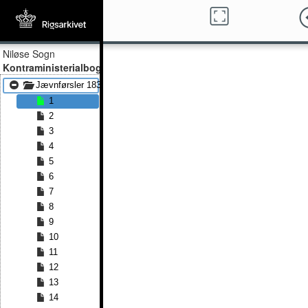
Niløse Sogn
Kontraministerialbog
Jævnførsler 1837 - Jævnførsler 1848
1
2
3
4
5
6
7
8
9
10
11
12
13
14