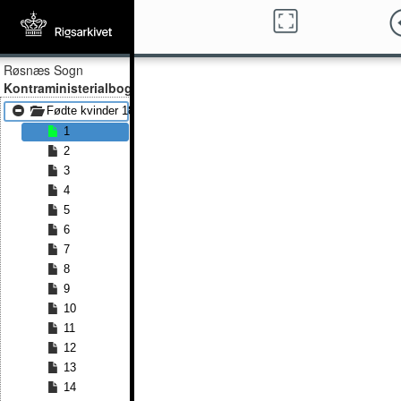
Røsnæs Sogn
Kontraministerialbog
Fødte kvinder 1866 - Fødte kvinder 1887
1
2
3
4
5
6
7
8
9
10
11
12
13
14