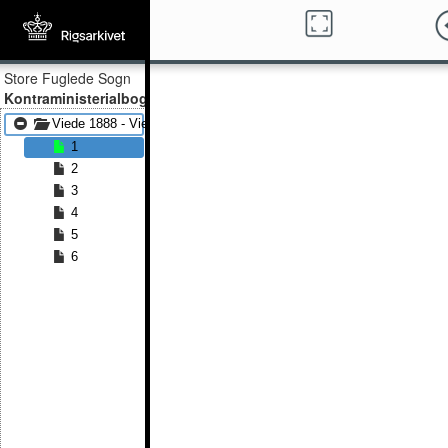
Store Fuglede Sogn
Kontraministerialbog
Viede 1888 - Viede 1891
1
2
3
4
5
6