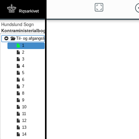
Hundslund Sogn
Kontraministerialbog
Til- og afgangslister 1868 - Til- og afgangslister 1869
1
2
3
4
5
6
7
8
9
10
11
12
13
14