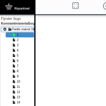
Flynder Sogn
Kontraministerialbog
Fødte mænd 1885 - Fødte mænd 1891
1
2
3
4
5
6
7
8
9
10
11
12
13
14