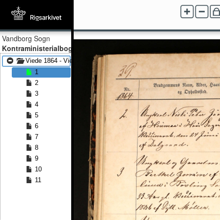
Vandborg Sogn
Kontraministerialbog
Viede 1864 - Viede 1882
1
2
3
4
5
6
7
8
9
10
11