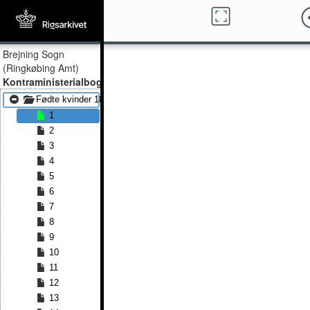
Brejning Sogn
(Ringkøbing Amt)
Kontraministerialbog
Fødte kvinder 1834 - Fødte kvinder 1850
1
2
3
4
5
6
7
8
9
10
11
12
13