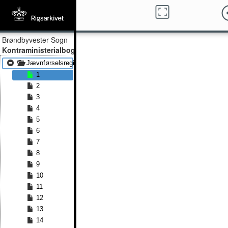
Brøndbyvester Sogn
Kontraministerialbog
Jævnførselsregister 1852 - Jævnførselsregister 1863
1
2
3
4
5
6
7
8
9
10
11
12
13
14