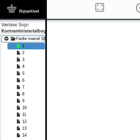
Værløse Sogn
Kontraministerialbog
Fødte mænd 1841 - Fødte mænd 1852
1
2
3
4
5
6
7
8
9
10
11
12
13
14