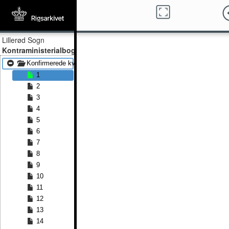
Lillerød Sogn
Kontraministerialbog
Konfirmerede kvinder 1832 - Konfirmerede kvinder 1845
1
2
3
4
5
6
7
8
9
10
11
12
13
14