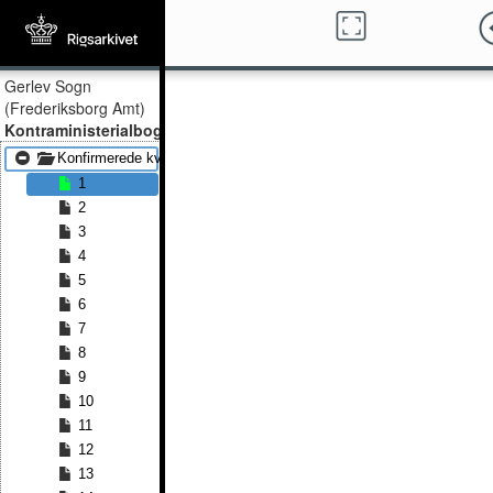
Gerlev Sogn
(Frederiksborg Amt)
Kontraministerialbog
Konfirmerede kvinder 1817 - Konfirmerede kvinder 1836
1
2
3
4
5
6
7
8
9
10
11
12
13