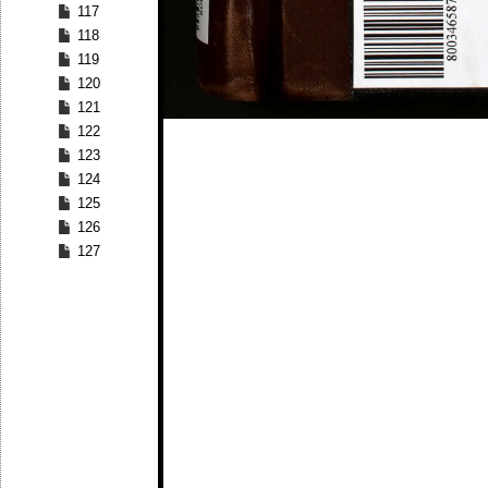
117
118
119
120
121
122
123
124
125
126
127