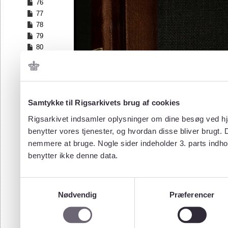
76
77
78
79
80
81
82
83
84
Samtykke til Rigsarkivets brug af cookies
85
86
Rigsarkivet indsamler oplysninger om dine besøg ved hjæ
87
benytter vores tjenester, og hvordan disse bliver brugt.
88
nemmere at bruge. Nogle sider indeholder 3. parts indho
89
benytter ikke denne data.
90
91
92
Samtykkevalg
93
Nødvendig
Præferencer
94
95
96