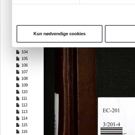
97
98
99
100
101
Kun nødvendige cookies
102
103
104
105
106
107
108
109
110
111
112
113
114
115
116