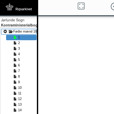
Jørlunde Sogn
Kontraministerialbog
Fødte mænd 1807 - Fødte mænd 1851
1
2
3
4
5
6
7
8
9
10
11
12
13
14