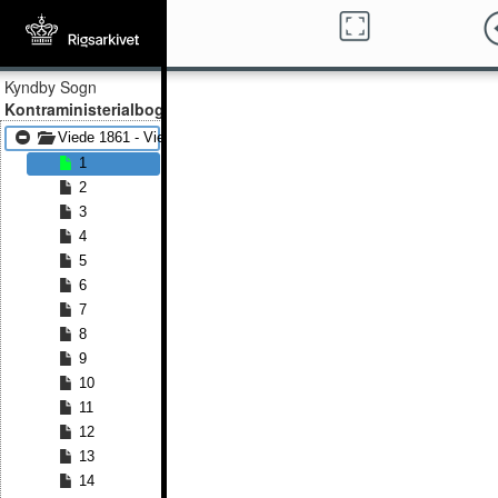
Kyndby Sogn
Kontraministerialbog
Viede 1861 - Viede 1889
1
2
3
4
5
6
7
8
9
10
11
12
13
14