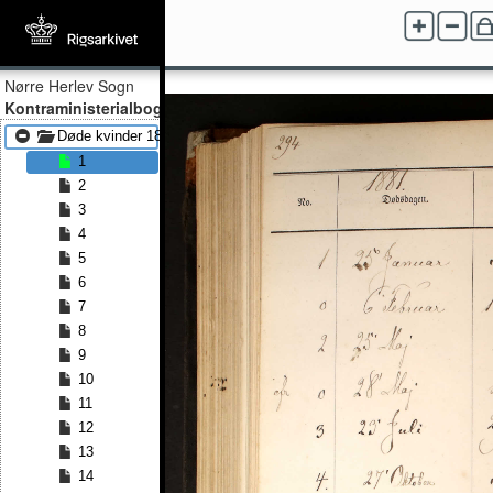
Nørre Herlev Sogn
Kontraministerialbog
Døde kvinder 1881 - Døde kvinder 1891
1
2
3
4
5
6
7
8
9
10
11
12
13
14