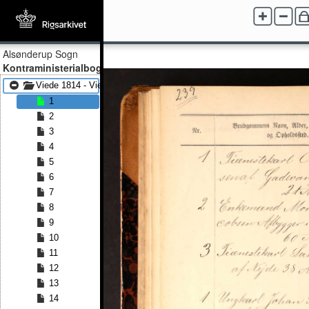
Alsønderup Sogn
Kontraministerialbog
Viede 1814 - Viede 1833
1
2
3
4
5
6
7
8
9
10
11
12
13
14