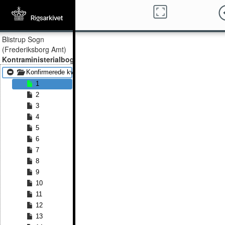
Blistrup Sogn
(Frederiksborg Amt)
Kontraministerialbog
Konfirmerede kvinder 1852 - Konfirmerede kvinder 1865
1
2
3
4
5
6
7
8
9
10
11
12
13