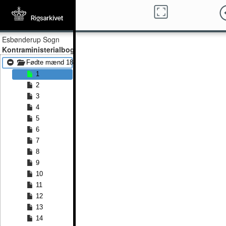
Esbønderup Sogn
Kontraministerialbog
Fødte mænd 1870 - Fødte mænd 1891
1
2
3
4
5
6
7
8
9
10
11
12
13
14