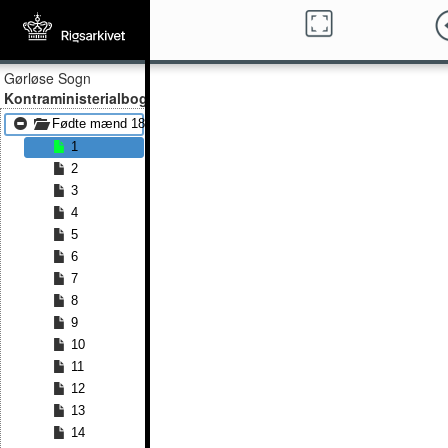
Gørløse Sogn
Kontraministerialbog
Fødte mænd 1868 - Fødte mænd 1887
1
2
3
4
5
6
7
8
9
10
11
12
13
14